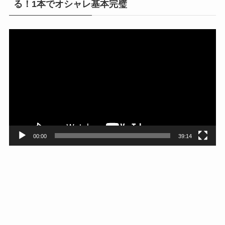
る！1本でオシャレ基本完璧
動
画
プ
レ
ー
ヤ
ー
00:00
39:14