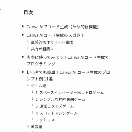
目次
Canva AIでコード生成【革命的新機能】
Canva AIコード生成のスゴさ！
直感的操作でコード生成
共有が超簡単
実際に使ってみよう！Canva AIコード生成で
プログラミング
初心者でも簡単！Canva AI コード生成のプロ
ンプト例 11選
ゲーム編
1. スペースインベーダー風レトロゲーム
2. シンプルな神経衰弱ゲーム
3. 運試しクイズゲーム
4. スロットマシンゲーム
5. テトリス
教育編