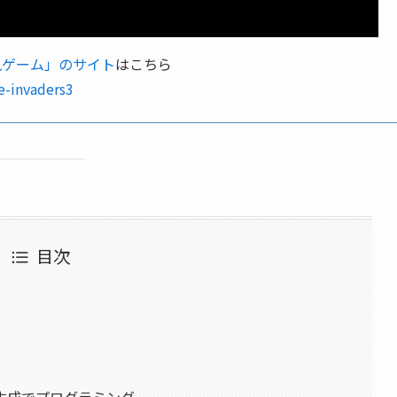
風ゲーム」のサイト
はこちら
e-invaders3
目次
】
ード生成でプログラミング