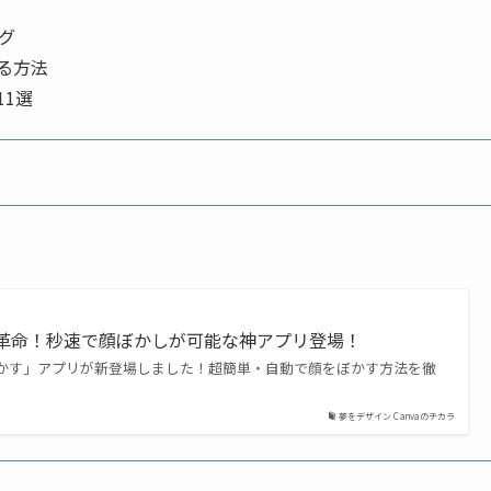
ング
せる方法
11選
かす革命！秒速で顔ぼかしが可能な神アプリ登場！
顔ぼかす」アプリが新登場しました！超簡単・自動で顔をぼかす方法を徹
夢をデザイン Canvaのチカラ