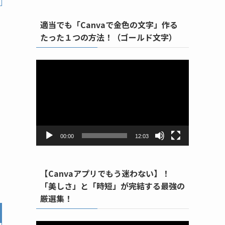
適当でも「Canvaで金色の文字」作る
たった１つの方法！（ゴールド文字）
動
画
プ
レ
ー
ヤ
ー
00:00
12:03
【Canvaアプリでもう迷わない】！
「美しさ」と「時短」が完結する最強の
厳選集！