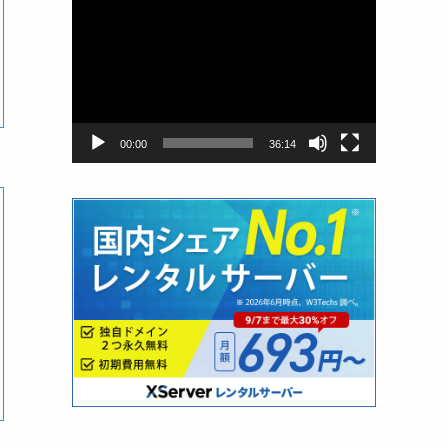
動
画
プ
レ
ー
ヤ
ー
00:00
36:14