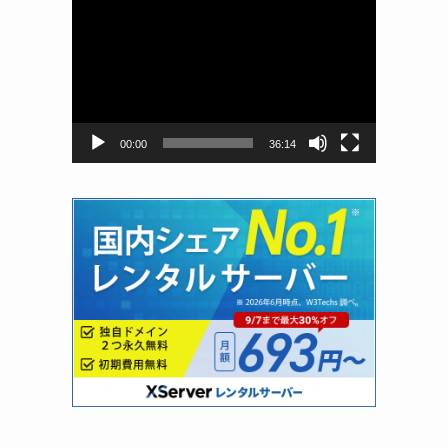
動
画
プ
レ
ー
ヤ
ー
00:00
36:14