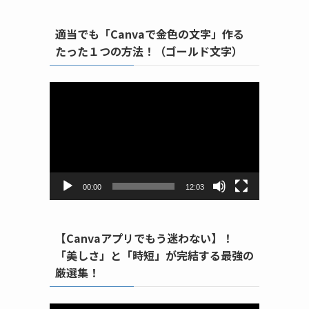
適当でも「Canvaで金色の文字」作る
たった１つの方法！（ゴールド文字）
動
画
プ
レ
ー
ヤ
ー
00:00
12:03
【Canvaアプリでもう迷わない】！
「美しさ」と「時短」が完結する最強の
厳選集！