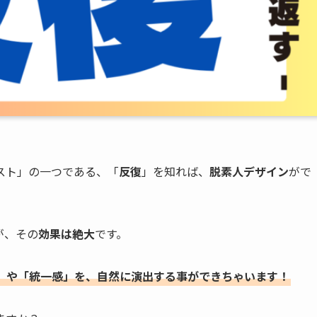
スト」の一つである、「
反復
」を知れば、
脱素人デザイン
がで
が、その
効果は絶大
です。
」や「統一感」を、自然に演出する事ができちゃいます！